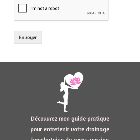
*
s
a
g
e
*
Envoyer
Découvrez mon guide pratique
pour entretenir votre drainage
lymphatqiue du corps, version